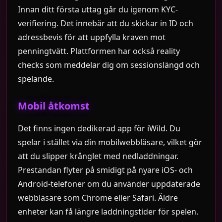
Innan ditt första uttag går du igenom KYC-
verifiering. Det innebär att du skickar in ID och
adressbevis för att uppfylla kraven mot
penningtvätt. Plattformen har också reality
checks som meddelar dig om sessionslängd och
spelande.
Mobil åtkomst
Det finns ingen dedikerad app för iWild. Du
spelar i stället via din mobilwebbläsare, vilket gör
att du slipper krånglet med nedladdningar.
Prestandan flyter på smidigt på nyare iOS- och
Android-telefoner om du använder uppdaterade
webbläsare som Chrome eller Safari. Äldre
enheter kan få längre laddningstider för spelen.