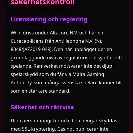
säkerhetskontroll
Licensiering och reglering
iWild drivs under Altacore N.V. och har en
Curaçao-licens från Antillephone N.V. (Nr.
8048/JAZ2019-049). Den här upplägget ger en
grundläggande nivå av regulatorisk tillsyn för ditt
spelande. Ramverket motsvarar inte det djup i
spelarskydd som du får via Malta Gaming
Authority, som många svenska spelare känner till
som en starkare standard.
Säkerhet och rättvisa
Dina personuppgifter och dina pengar skyddas
med SSL-kryptering. Casinot publicerar inte