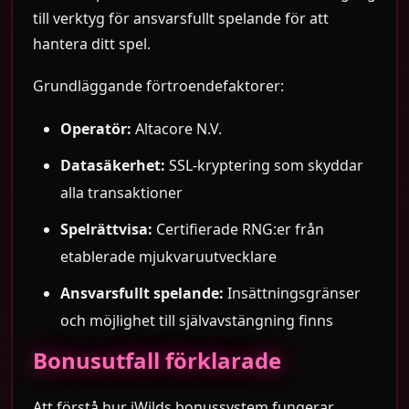
till verktyg för ansvarsfullt spelande för att
hantera ditt spel.
Grundläggande förtroendefaktorer:
Operatör:
Altacore N.V.
Datasäkerhet:
SSL-kryptering som skyddar
alla transaktioner
Spelrättvisa:
Certifierade RNG:er från
etablerade mjukvaruutvecklare
Ansvarsfullt spelande:
Insättningsgränser
och möjlighet till självavstängning finns
Bonusutfall förklarade
Att förstå hur iWilds bonussystem fungerar