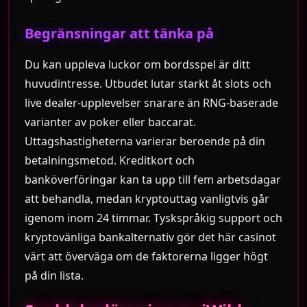
Begränsningar att tänka på
Du kan uppleva luckor om bordsspel är ditt
huvudintresse. Utbudet lutar starkt åt slots och
live dealer-upplevelser snarare än RNG-baserade
varianter av poker eller baccarat.
Uttagshastigheterna varierar beroende på din
betalningsmetod. Kreditkort och
banköverföringar kan ta upp till fem arbetsdagar
att behandla, medan kryptouttag vanligtvis går
igenom inom 24 timmar. Tyskspråkig support och
kryptovänliga bankalternativ gör det här casinot
värt att överväga om de faktorerna ligger högt
på din lista.