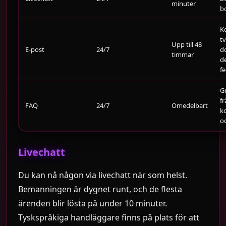
minuter
b
K
tv
Upp till 48
E-post
24/7
d
timmar
de
f
G
f
FAQ
24/7
Omedelbart
k
o
Livechatt
Du kan nå någon via livechatt när som helst.
Bemanningen är dygnet runt, och de flesta
ärenden blir lösta på under 10 minuter.
Tyskspråkiga handläggare finns på plats för att