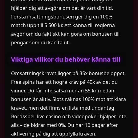
hjälper dig att avgöra om det är värt din tid.
Första insättningsbonusen ger dig en 100%
match upp till 5 500 kr. Att känna till reglerna
avgör om du faktiskt kan göra om bonusen till
pengar som du kan ta ut.
Viktiga villkor du behöver känna till
Omsättningskravet ligger på 35x bonusbeloppet.
Free spins har ett högre krav på 40x av det du
vinner. Du får inte satsa mer än 55 kr medan
bonusen är aktiv. Slots räknas 100% mot att klara
kravet, men det finns en lista med undantag.
Bordsspel, live casino och videopoker hjälper inte
alls – de bidrar med 0%. Du har 10 dagar efter
aktivering på dig att uppfylla kraven.