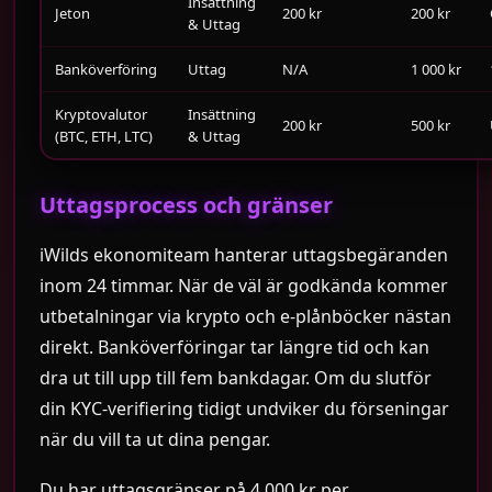
Insättning
Jeton
200 kr
200 kr
& Uttag
Banköverföring
Uttag
N/A
1 000 kr
Kryptovalutor
Insättning
200 kr
500 kr
(BTC, ETH, LTC)
& Uttag
Uttagsprocess och gränser
iWilds ekonomiteam hanterar uttagsbegäranden
inom 24 timmar. När de väl är godkända kommer
utbetalningar via krypto och e-plånböcker nästan
direkt. Banköverföringar tar längre tid och kan
dra ut till upp till fem bankdagar. Om du slutför
din KYC-verifiering tidigt undviker du förseningar
när du vill ta ut dina pengar.
Du har uttagsgränser på 4 000 kr per