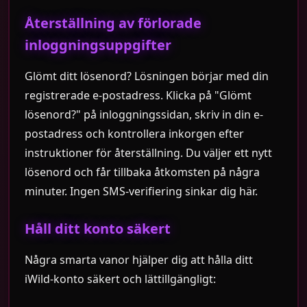
Återställning av förlorade
inloggningsuppgifter
Glömt ditt lösenord? Lösningen börjar med din
registrerade e-postadress. Klicka på "Glömt
lösenord?" på inloggningssidan, skriv in din e-
postadress och kontrollera inkorgen efter
instruktioner för återställning. Du väljer ett nytt
lösenord och får tillbaka åtkomsten på några
minuter. Ingen SMS-verifiering sinkar dig här.
Håll ditt konto säkert
Några smarta vanor hjälper dig att hålla ditt
iWild-konto säkert och lättillgängligt: