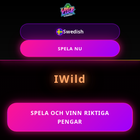
Swedish
SPELA NU
IWild
SPELA OCH VINN RIKTIGA
PENGAR