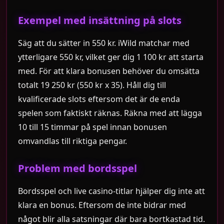
Exempel med insättning på slots
Säg att du sätter in 550 kr. iWild matchar med
ytterligare 550 kr, vilket ger dig 1 100 kr att starta
med. För att klara bonusen behöver du omsätta
totalt 19 250 kr (550 kr x 35). Håll dig till
kvalificerade slots eftersom det är de enda
spelen som faktiskt räknas. Räkna med att lägga
10 till 15 timmar på spel innan bonusen
omvandlas till riktiga pengar.
Problem med bordsspel
Bordsspel och live casino-titlar hjälper dig inte att
klara en bonus. Eftersom de inte bidrar med
något blir alla satsningar där bara bortkastad tid.