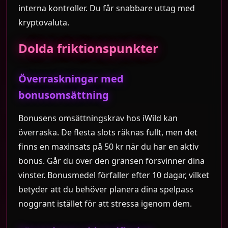
interna kontroller. Du får snabbare uttag med
kryptovaluta.
Dolda friktionspunkter
Överraskningar med
bonusomsättning
Bonusens omsättningskrav hos iWild kan
överraska. De flesta slots räknas fullt, men det
finns en maxinsats på 50 kr när du har en aktiv
bonus. Går du över den gränsen försvinner dina
vinster. Bonusmedel förfaller efter 10 dagar, vilket
betyder att du behöver planera dina spelpass
noggrant istället för att stressa igenom dem.