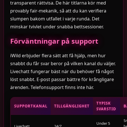
transparent rättvisa. De här titlarna kör med
provably fair-mekanik, så att du kan verifiera
slumpen bakom utfallet i varje runda. Det
minskar tvivlet under snabba bettsessioner.
Förväntningar på support
iWild erbjuder flera sätt att få hjälp, men hur
snabbt du får svar beror på vilken kanal du väljer.
Livechatt fungerar bäst när du behöver få något
löst snabbt. E-post passar bättre för krångligare
ärenden. Telefonsupport finns inte här.
TYPISK
SUPPORTKANAL
TILLGÄNGLIGHET
B
SVARSTID
S
Under 5
Livechatt
24/7
be